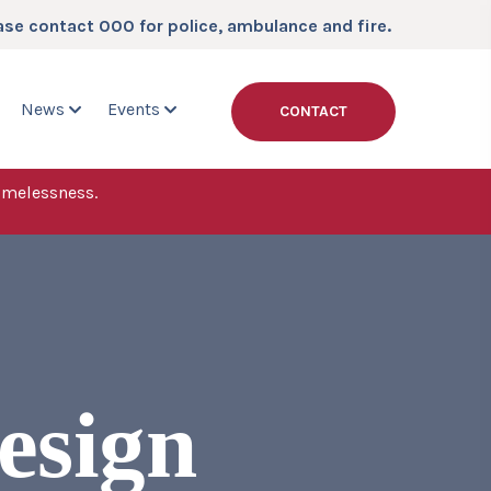
ase contact 000 for police, ambulance and fire.
News
Events
CONTACT
omelessness.
esign